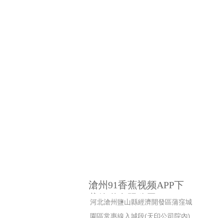
滄州91香蕉视频APP下
载管道有限公司
河北滄州鹽山縣經濟開發區蒲窪城
園區常惠線入城段(天印公司院內)